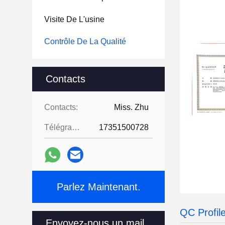
Visite De L'usine
Contrôle De La Qualité
Contacts
Contacts:
Miss. Zhu
Télégramme:
17351500728
Parlez Maintenant.
QC Profil
Envoyez-nous un mail.