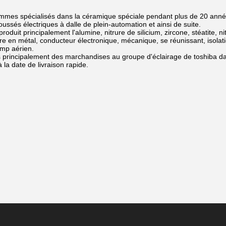
mes spécialisés dans la céramique spéciale pendant plus de 20 anné
oussés électriques à dalle de plein-automation et ainsi de suite.
roduit principalement l'alumine, nitrure de silicium, zircone, stéatite, nit
e en métal, conducteur électronique, mécanique, se réunissant, isolation
amp aérien.
principalement des marchandises au groupe d'éclairage de toshiba dan
à la date de livraison rapide.