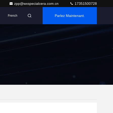
zpp@wxspecialcera.com.cn
17351500728
Parlez Maintenant.
French